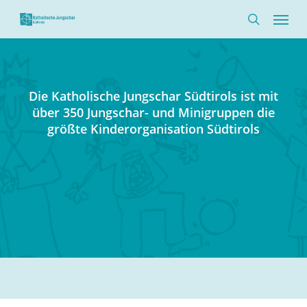
Skip
Menü
to
search
main
content
Die Katholische Jungschar Südtirols ist mit
über 350 Jungschar- und Minigruppen die
größte Kinderorganisation Südtirols