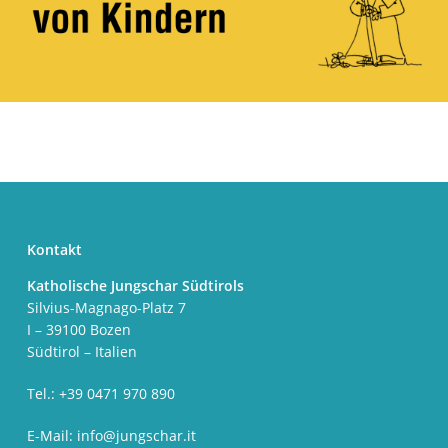
Kontakt
Katholische Jungschar Südtirols
Silvius-Magnago-Platz 7
I – 39100 Bozen
Südtirol – Italien
Tel.: +39 0471 970 890
E-Mail:
info@jungschar.it