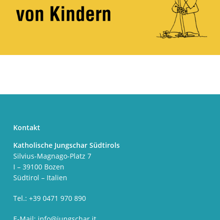
Kontakt
Katholische Jungschar Südtirols
Silvius-Magnago-Platz 7
I – 39100 Bozen
Südtirol – Italien
Tel.: +39 0471 970 890
E-Mail:
info@jungschar.it