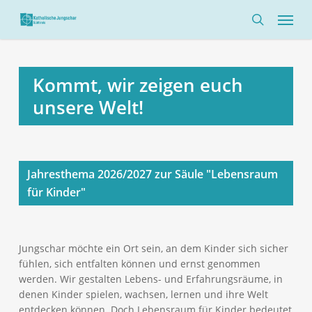
Skip
Menü
to
search
main
content
Kommt, wir zeigen euch
unsere Welt!
Jahresthema 2026/2027 zur Säule "Lebensraum
für Kinder"
Jungschar möchte ein Ort sein, an dem Kinder sich sicher
fühlen, sich entfalten können und ernst genommen
werden. Wir gestalten Lebens- und Erfahrungsräume, in
denen Kinder spielen, wachsen, lernen und ihre Welt
entdecken können. Doch Lebensraum für Kinder bedeutet