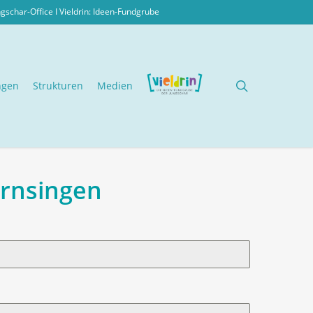
ngschar-Office I
Vieldrin: Ideen-Fundgrube
search
ngen
Strukturen
Medien
ernsingen