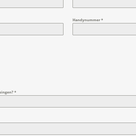
Handynummer
*
nsingen?
*