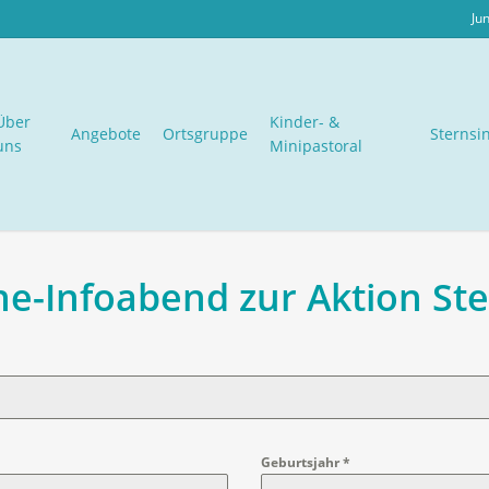
Ju
Über
Kinder- &
Angebote
Ortsgruppe
Sternsi
uns
Minipastoral
e-Infoabend zur Aktion St
Geburtsjahr
*