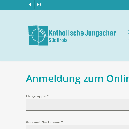
Skip
facebook
instagram
to
main
content
Anmeldung zum Onlin
Ortsgruppe
*
Vor- und Nachname
*