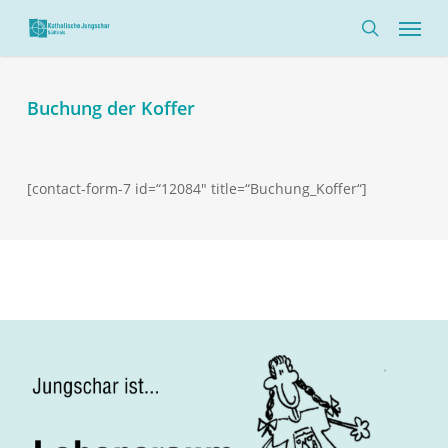
Skip
Menü
to
search
main
content
Buchung der Koffer
[contact-form-7 id=“12084″ title=“Buchung_Koffer“]