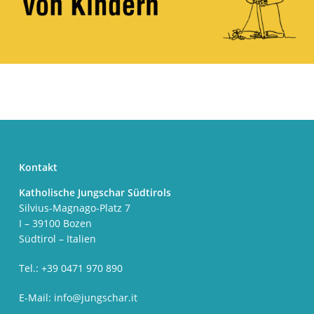
Kontakt
Katholische Jungschar Südtirols
Silvius-Magnago-Platz 7
I – 39100 Bozen
Südtirol – Italien
Tel.: +39 0471 970 890
E-Mail:
info@jungschar.it