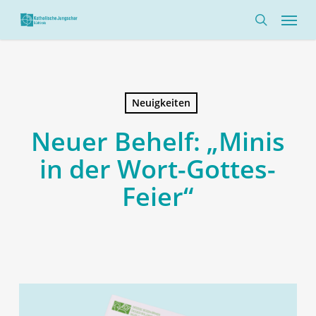
Skip
Menü
to
search
main
content
Neuigkeiten
Neuer Behelf: „Minis
in der Wort-Gottes-
Feier“