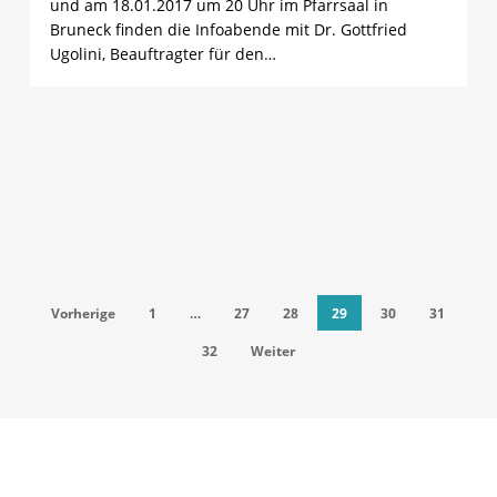
und am 18.01.2017 um 20 Uhr im Pfarrsaal in
Bruneck finden die Infoabende mit Dr. Gottfried
Ugolini, Beauftragter für den…
Vorherige
1
…
27
28
29
30
31
32
Weiter