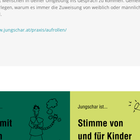
it Menschen in deiner Umgebung ins Gespräch zu kommen. Gemein
legen, warum es immer die Zuweisung von weiblich oder männlic
.
w.jungschar.at/praxis/aufrollen/