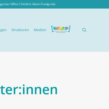
ngschar-Office I
Vieldrin: Ideen-Fundgrube
search
ngen
Strukturen
Medien
ter:innen