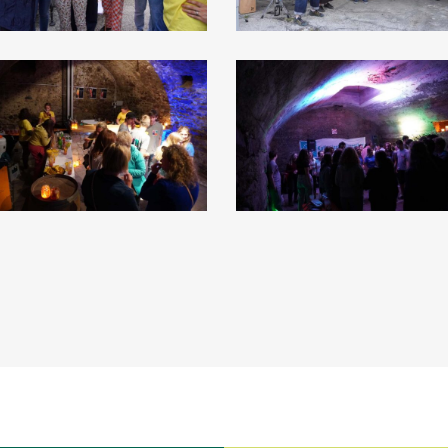
ankesfest
Dankesfest
022
2022
138)
(150)