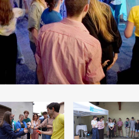
ankesfest
Dankesfest
022
2022
26)
(29)