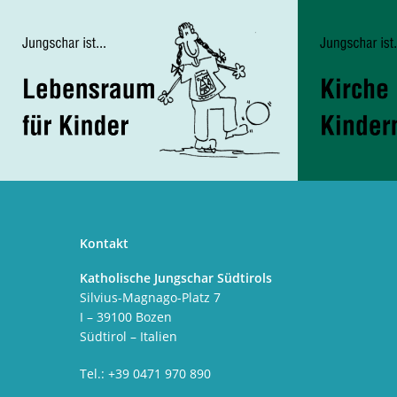
Kontakt
Katholische Jungschar Südtirols
Silvius-Magnago-Platz 7
I – 39100 Bozen
Südtirol – Italien
Tel.: +39 0471 970 890