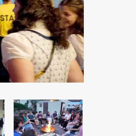
Dankesfest
2022
(83)