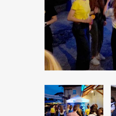
Dankesfest
D
2022
2
(125)
(