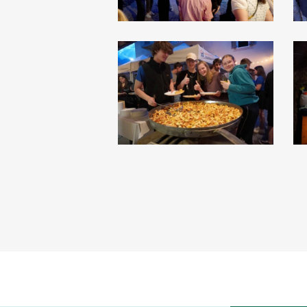
Dankesfest
D
2022
2
(108)
(