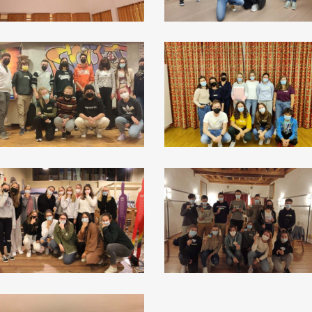
röden
Innichen
eran
Neumarkt
terzing