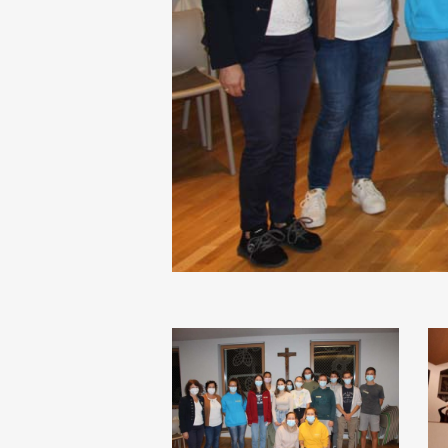
Terlan
B