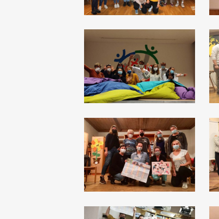
Gadertal
G
Klausen
M
Schlanders
S