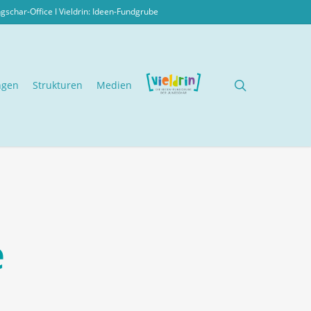
ngschar-Office I
Vieldrin: Ideen-Fundgrube
search
ngen
Strukturen
Medien
e