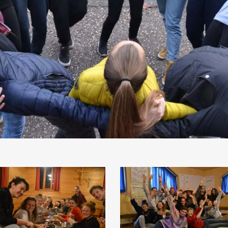
SC_3377
DSC_3420