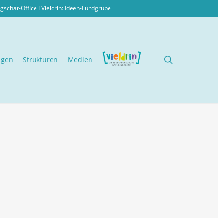
ngschar-Office I
Vieldrin: Ideen-Fundgrube
search
ngen
Strukturen
Medien