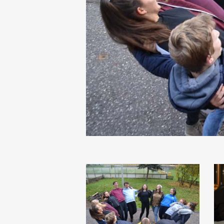
DSC_3199
D