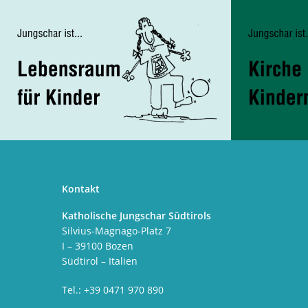
Kontakt
Katholische Jungschar Südtirols
Silvius-Magnago-Platz 7
I – 39100 Bozen
Südtirol – Italien
Tel.: +39 0471 970 890