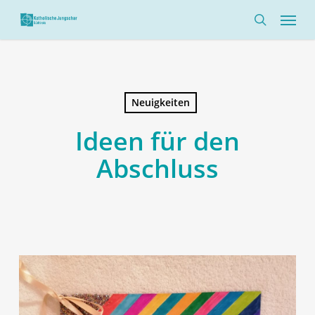
Skip
Menü
to
search
main
content
Neuigkeiten
Ideen für den
Abschluss