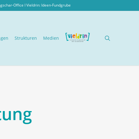
ngschar-Office I
Vieldrin: Ideen-Fundgrube
search
ngen
Strukturen
Medien
tung