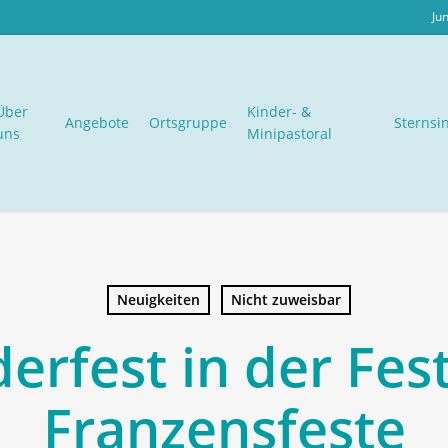
Ju
Über
Kinder- &
Angebote
Ortsgruppe
Sternsi
uns
Minipastoral
Neuigkeiten
Nicht zuweisbar
derfest in der Fes
Franzensfeste