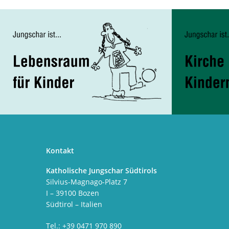
Kontakt
Katholische Jungschar Südtirols
Silvius-Magnago-Platz 7
I – 39100 Bozen
Südtirol – Italien
Tel.: +39 0471 970 890