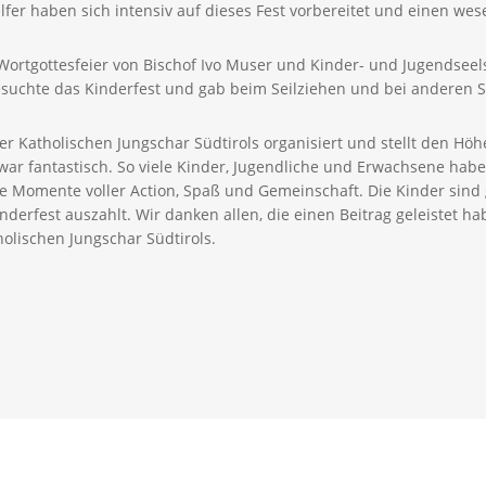
fer haben sich intensiv auf dieses Fest vorbereitet und einen wes
 Wortgottesfeier von Bischof Ivo Muser und Kinder- und Jugendsee
chte das Kinderfest und gab beim Seilziehen und bei anderen Sp
der Katholischen Jungschar Südtirols organisiert und stellt den Hö
war fantastisch. So viele Kinder, Jugendliche und Erwachsene habe
le Momente voller Action, Spaß und Gemeinschaft. Die Kinder sin
nderfest auszahlt. Wir danken allen, die einen Beitrag geleistet 
tholischen Jungschar Südtirols.