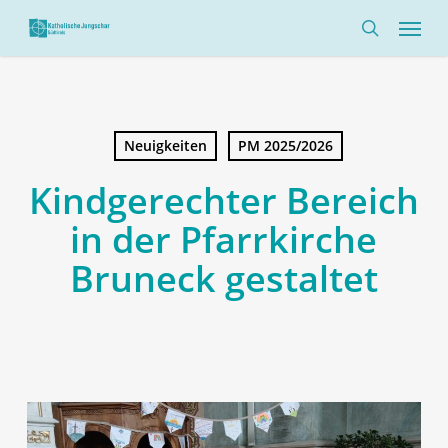
Skip
Menü
to
search
main
content
Neuigkeiten
PM 2025/2026
Kindgerechter Bereich
in der Pfarrkirche
Bruneck gestaltet