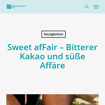
Skip
Menü
to
search
main
content
Neuigkeiten
Sweet afFair – Bitterer
Kakao und süße
Affäre