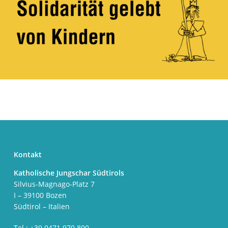
Kontakt
Katholische Jungschar Südtirols
Silvius-Magnago-Platz 7
I – 39100 Bozen
Südtirol – Italien
Tel.: +39 0471 970 890