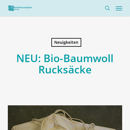
Skip
Menü
to
search
main
content
Neuigkeiten
NEU: Bio-Baumwoll
Rucksäcke