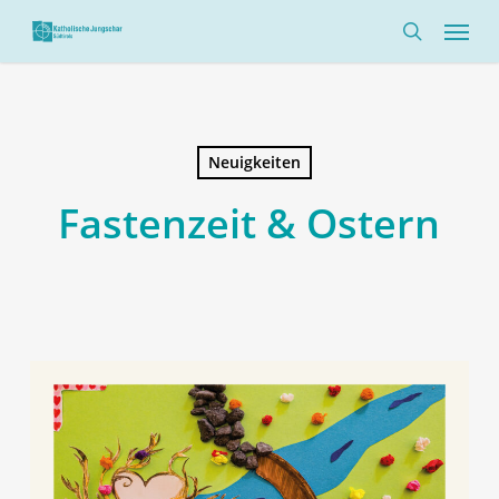
Skip
Menü
to
search
main
content
Neuigkeiten
Fastenzeit & Ostern