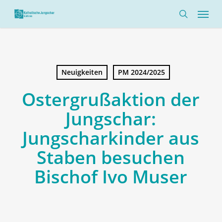
Skip
Menü
to
search
main
content
Neuigkeiten
PM 2024/2025
Ostergrußaktion der
Jungschar:
Jungscharkinder aus
Staben besuchen
Bischof Ivo Muser