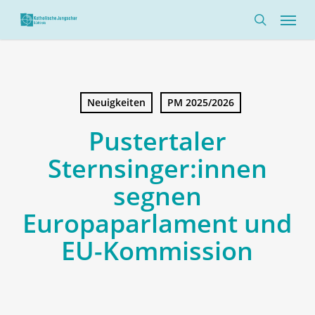
Skip
Menü
to
search
main
content
Neuigkeiten
PM 2025/2026
Pustertaler
Sternsinger:innen
segnen
Europaparlament und
EU-Kommission