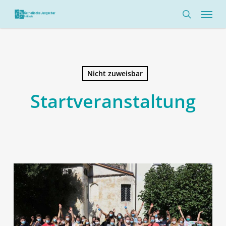
Skip
Menü
to
search
main
content
Nicht zuweisbar
Startveranstaltung