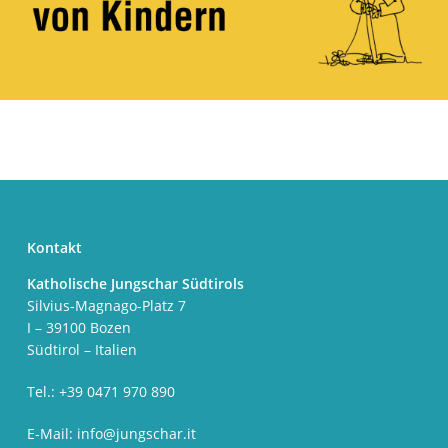
Kontakt
Katholische Jungschar Südtirols
Silvius-Magnago-Platz 7
I – 39100 Bozen
Südtirol – Italien
Tel.: +39 0471 970 890
E-Mail:
info@jungschar.it