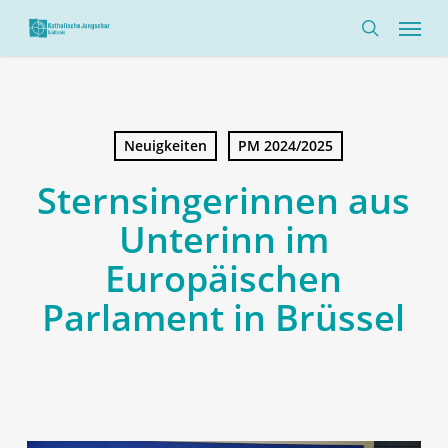
Skip
Menü
to
search
main
content
Neuigkeiten
PM 2024/2025
Sternsingerinnen aus
Unterinn im
Europäischen
Parlament in Brüssel