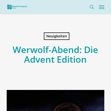
Skip
Menü
to
search
main
content
Neuigkeiten
Werwolf-Abend: Die
Advent Edition