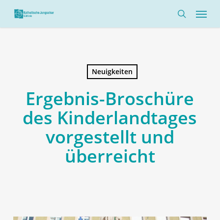
Skip
Menü
to
search
main
content
Neuigkeiten
Ergebnis-Broschüre
des Kinderlandtages
vorgestellt und
überreicht