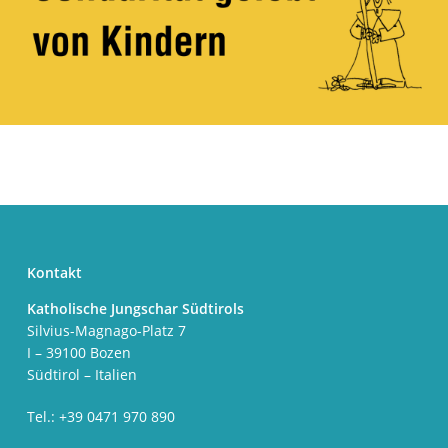
Kontakt
Katholische Jungschar Südtirols
Silvius-Magnago-Platz 7
I – 39100 Bozen
Südtirol – Italien
Tel.: +39 0471 970 890