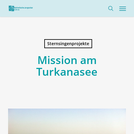
Skip
Menü
to
search
main
content
Sternsingenprojekte
Mission am
Turkanasee