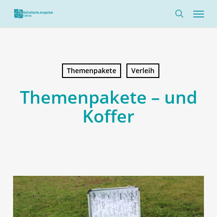
Skip
Menü
to
search
main
content
Themenpakete
Verleih
Themenpakete – und
Koffer