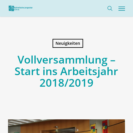
Skip
Menü
to
search
main
content
Neuigkeiten
Vollversammlung –
Start ins Arbeitsjahr
2018/2019