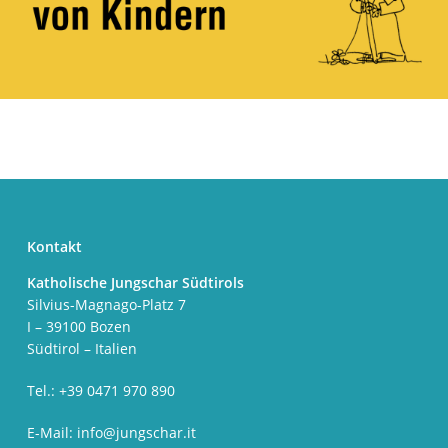
Kontakt
Katholische Jungschar Südtirols
Silvius-Magnago-Platz 7
I – 39100 Bozen
Südtirol – Italien
Tel.: +39 0471 970 890
E-Mail:
info@jungschar.it