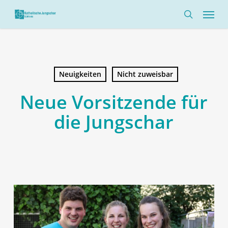
Skip
Menü
to
search
main
content
Neuigkeiten
Nicht zuweisbar
Neue Vorsitzende für
die Jungschar