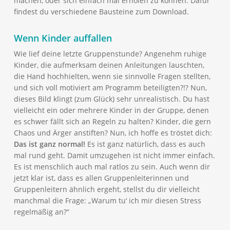
machen, oder sich einfach mal erholen zu können. Dafür
findest du verschiedene Bausteine zum Download.
Wenn Kinder auffallen
Wie lief deine letzte Gruppenstunde? Angenehm ruhige
Kinder, die aufmerksam deinen Anleitungen lauschten,
die Hand hochhielten, wenn sie sinnvolle Fragen stellten,
und sich voll motiviert am Programm beteiligten?!? Nun,
dieses Bild klingt (zum Glück) sehr unrealistisch. Du hast
vielleicht ein oder mehrere Kinder in der Gruppe, denen
es schwer fällt sich an Regeln zu halten? Kinder, die gern
Chaos und Ärger anstiften? Nun, ich hoffe es tröstet dich:
Das ist ganz normal!
Es ist ganz natürlich, dass es auch
mal rund geht. Damit umzugehen ist nicht immer einfach.
Es ist menschlich auch mal ratlos zu sein. Auch wenn dir
jetzt klar ist, dass es allen Gruppenleiterinnen und
Gruppenleitern ähnlich ergeht, stellst du dir vielleicht
manchmal die Frage: „Warum tu‘ ich mir diesen Stress
regelmäßig an?“